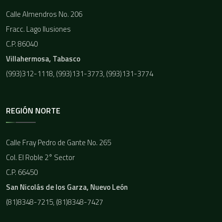
Calle Almendros No. 206
Fracc. Lago Ilusiones
C.P. 86040
Villahermosa, Tabasco
(993)312-1118, (993)131-3773, (993)131-3774
REGIÓN NORTE
Calle Fray Pedro de Gante No. 265
Col. El Roble 2° Sector
C.P. 66450
San Nicolás de los Garza, Nuevo León
(81)8348-7215, (81)8348-7427